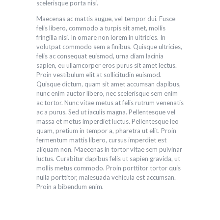
scelerisque porta nisi.
Maecenas ac mattis augue, vel tempor dui. Fusce
felis libero, commodo a turpis sit amet, mollis
fringilla nisi. In ornare non lorem in ultricies. In
volutpat commodo sem a finibus. Quisque ultricies,
felis ac consequat euismod, urna diam lacinia
sapien, eu ullamcorper eros purus sit amet lectus.
Proin vestibulum elit at sollicitudin euismod.
Quisque dictum, quam sit amet accumsan dapibus,
nunc enim auctor libero, nec scelerisque sem enim
ac tortor. Nunc vitae metus at felis rutrum venenatis
ac a purus. Sed ut iaculis magna. Pellentesque vel
massa et metus imperdiet luctus. Pellentesque leo
quam, pretium in tempor a, pharetra ut elit. Proin
fermentum mattis libero, cursus imperdiet est
aliquam non. Maecenas in tortor vitae sem pulvinar
luctus. Curabitur dapibus felis ut sapien gravida, ut
mollis metus commodo. Proin porttitor tortor quis
nulla porttitor, malesuada vehicula est accumsan.
Proin a bibendum enim.